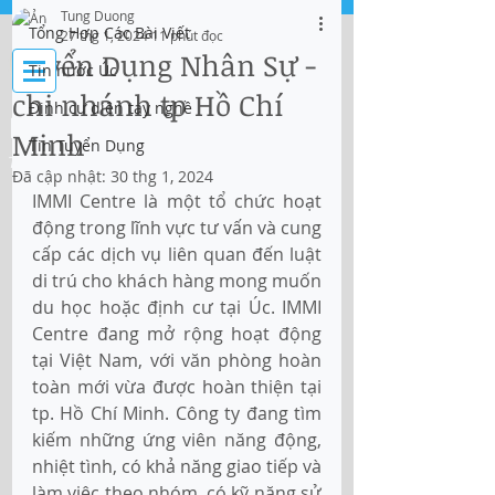
Tung Duong
Tổng Hợp Các Bài Viết
27 thg 1, 2024
11 phút đọc
Đăng nhập
Tuyển Dụng Nhân Sự -
Tin nước Úc
chi nhánh tp Hồ Chí
Định cư diện tay nghề
IMMI Centre
Minh
Tin Tuyển Dụng
Tư vấn Di trú, Doanh Nghiệp và Du Học
Đã cập nhật:
30 thg 1, 2024
IMMI Centre là một tổ chức hoạt 
động trong lĩnh vực tư vấn và cung 
cấp các dịch vụ liên quan đến luật 
di trú cho khách hàng mong muốn 
du học hoặc định cư tại Úc. IMMI 
Centre đang mở rộng hoạt động 
tại Việt Nam, với văn phòng hoàn 
toàn mới vừa được hoàn thiện tại 
tp. Hồ Chí Minh. Công ty đang tìm 
kiếm những ứng viên năng động, 
nhiệt tình, có khả năng giao tiếp và 
làm việc theo nhóm, có kỹ năng sử 