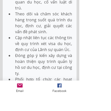
quan du học, cố vấn luật di 
trú.
Theo dõi và chăm sóc khách 
hàng trong suốt quá trình du 
học, định cư, giải quyết các 
vấn đề phát sinh.
Cập nhật liên tục các thông tin 
về quy trình xét visa du học, 
định cư của Lãnh sự quán Úc.
Đóng góp ý kiến xây dựng và 
hoàn thiện quy trình quản lý 
hồ sơ du học, định cư tại công 
ty.
Phối hợp tổ chức các hoạt 
động truyền thông, tư vấn 
quảng bá chương trình du 
Email
Facebook
học, định cư tại công ty.
Báo cáo kết quả công việc và 
đóng góp ý kiến cải tiến dịch 