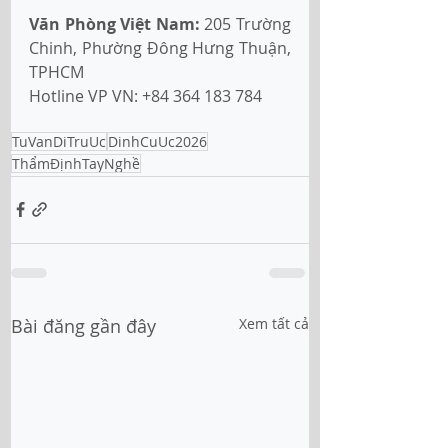
Văn Phòng Việt Nam:
205 Trường 
Chinh, Phường Đông Hưng Thuận, 
TPHCM
Hotline VP VN: +84 364 183 784
TuVanDiTruUc
DinhCuUc2026
ThẩmĐịnhTayNghề
Bài đăng gần đây
Xem tất cả