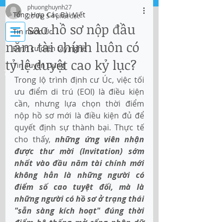
phuonghuynh27
Tổng Hợp Các Bài Viết
26 thg 5
4 phút đọc
Đăng nhập
Tại sao hồ sơ nộp đầu
Tin nước Úc
năm tài chính luôn có
Định cư diện tay nghề
IMMI Centre
tỷ lệ duyệt cao kỷ lục?
Tin Tuyển Dụng
Tư vấn Di trú, Doanh Nghiệp và Du Học
Trong lộ trình định cư Úc, việc tối 
ưu điểm di trú (EOI) là điều kiện 
cần, nhưng lựa chọn thời điểm 
nộp hồ sơ mới là điều kiện đủ để 
quyết định sự thành bại. Thực tế 
cho thấy, 
những ứng viên nhận 
được thư mời (Invitation) sớm 
nhất vào đầu năm tài chính mới 
không hẳn là những người có 
điểm số cao tuyệt đối, mà là 
những người có hồ sơ ở trạng thái 
"sẵn sàng kích hoạt" đúng thời 