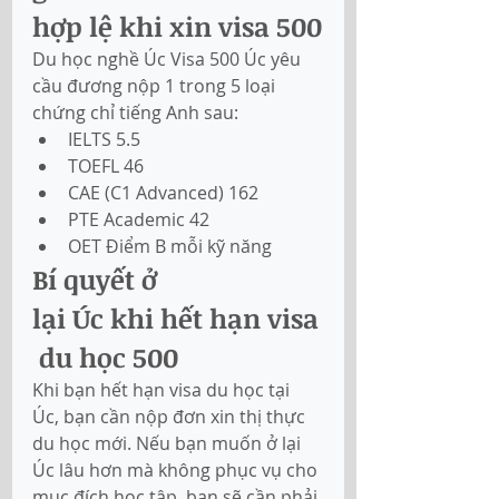
hợp lệ khi xin visa 500
Du học nghề Úc Visa 500 Úc yêu 
cầu đương nộp 1 trong 5 loại 
chứng chỉ tiếng Anh sau: 
IELTS 5.5
TOEFL 46
CAE (C1 Advanced) 162
PTE Academic 42
OET Điểm B mỗi kỹ năng
Bí quyết ở 
lại Úc khi hết hạn visa
 du học 500
Khi bạn hết hạn visa du học tại 
Úc, bạn cần nộp đơn xin thị thực 
du học mới. Nếu bạn muốn ở lại 
Úc lâu hơn mà không phục vụ cho 
mục đích học tập, bạn sẽ cần phải 