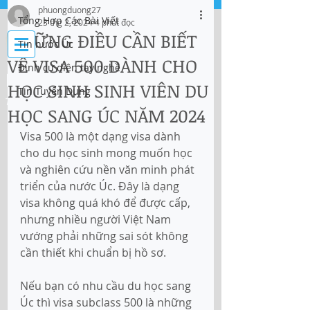
phuongduong27
Tổng Hợp Các Bài Viết
23 thg 2, 2024
4 phút đọc
Đăng nhập
NHỮNG ĐIỀU CẦN BIẾT
Tin nước Úc
VỀ VISA 500 DÀNH CHO
Định cư diện tay nghề
IMMI Centre
HỌC SINH SINH VIÊN DU
Tin Tuyển Dụng
Tư vấn Di trú, Doanh Nghiệp và Du Học
HỌC SANG ÚC NĂM 2024
Visa 500 là một dạng visa dành 
cho du học sinh mong muốn học 
và nghiên cứu nền văn minh phát 
triển của nước Úc. Đây là dạng 
visa không quá khó để được cấp, 
nhưng nhiều người Việt Nam 
vướng phải những sai sót không 
cần thiết khi chuẩn bị hồ sơ. 
Nếu bạn có nhu cầu du học sang 
Úc thì visa subclass 500 là những 