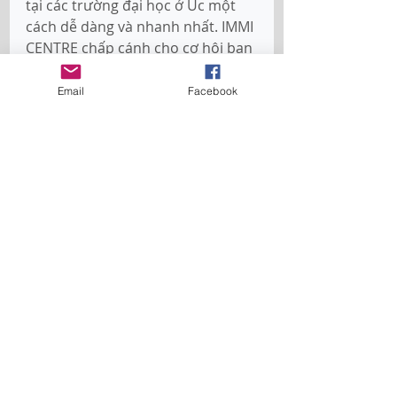
tại các trường đại học ở Úc một 
cách dễ dàng và nhanh nhất. IMMI 
CENTRE chấp cánh cho cơ hội bạn 
bay cao xa trên phương trời Úc.
Email
Facebook
Thông tin liên hệ: 
Công ty TNHH IMMI CENTRE - 
YOUR FUTURE IS WHAT WE CARE
Địa chỉ: 92 Yên Thế, Phường 2, 
Quận Tân Bình, TPHCM  
Hotline: + 61 4 6660 3137
Bài đăng gần đây
Xem tất cả