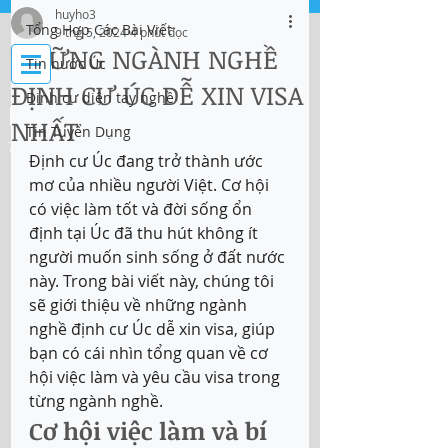
huyho3
Tổng Hợp Các Bài Viết
9 thg 5, 2024
4 phút đọc
Đăng nhập
NHỮNG NGÀNH NGHỀ
Tin nước Úc
ĐỊNH CƯ ÚC DỄ XIN VISA
Định cư diện tay nghề
IMMI Centre
NHẤT
Tin Tuyển Dụng
Tư vấn Di trú, Doanh Nghiệp và Du Học
Định cư Úc đang trở thành ước 
mơ của nhiều người Việt. Cơ hội 
có việc làm tốt và đời sống ổn 
định tại Úc đã thu hút không ít 
người muốn sinh sống ở đất nước 
này. Trong bài viết này, chúng tôi 
sẽ giới thiệu về những ngành 
nghề định cư Úc dễ xin visa, giúp 
bạn có cái nhìn tổng quan về cơ 
hội việc làm và yêu cầu visa trong 
từng ngành nghề. 
Cơ hội việc làm và bí 