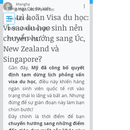
khangha
Tổng Hợp Các Bài Viết
6 thg 6, 2025
7 phút đọc
Đăng nhập
Mỹ trì hoãn Visa du học:
Tin nước Úc
Vì sao du học sinh nên
Định cư diện tay nghề
IMMI Centre
chuyển hướng sang Úc,
Tin Tuyển Dụng
Tư vấn Di trú, Doanh Nghiệp và Du Học
New Zealand và
Singapore?
Gần đây, 
Mỹ đã công bố quyết 
định tạm dừng lịch phỏng vấn 
visa du học
, điều này khiến hàng 
ngàn sinh viên quốc tế rơi vào 
trạng thái lo lắng và bất an. Nhưng 
đừng để sự gián đoạn này làm bạn 
chùn bước!
Đây chính là thời điểm để bạn 
chuyển hướng sang những điểm 