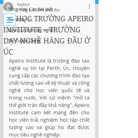
huyho3
Tổng Hợp Các Bài Viết
19 thg 6, 2024
9 phút đọc
Đăng nhập
DU HỌC TRƯỜNG APEIRO
Tin nước Úc
INSTITUTE - TRƯỜNG
Định cư diện tay nghề
IMMI Centre
DẠY NGHỀ HÀNG ĐẦU Ở
Tin Tuyển Dụng
Tư vấn Di trú, Doanh Nghiệp và Du Học
ÚC
Apeiro Institute là trường đào tạo 
nghề uy tín tại Perth, Úc, chuyên 
cung cấp các chương trình đào tạo 
chất lượng cao về kỹ thuật và công 
nghệ cho học viên quốc tế và 
trong nước. Với sứ mệnh "mở ra 
thế giới tràn đầy khả năng", Apeiro 
Institute cam kết mang đến cho 
học viên trải nghiệm học tập chất 
lượng cao và giúp họ đạt được 
mục tiêu nghề nghiệp.