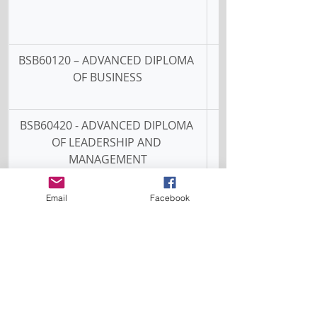
BSB60120 – ADVANCED DIPLOMA 
OF BUSINESS
BSB60420 - ADVANCED DIPLOMA 
OF LEADERSHIP AND 
MANAGEMENT
BSB80120 – GRADUATE DIPLOMA 
Email
Facebook
OF MANAGEMENT (LEARNING)
AUR30620 - CHỨNG CHỈ III VỀ 
CÔNG NGHỆ CƠ KHÍ XE HẠNG NHẸ