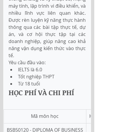
máy tính, lập trình vi điều khiển, và 
nhiều lĩnh vực liên quan khác. 
Được rèn luyện kỹ năng thực hành 
thông qua các bài tập thực tế, dự 
án, và cơ hội thực tập tại các 
doanh nghiệp, giúp nâng cao khả 
năng vận dụng kiến thức vào thực 
tế.
Yêu cầu đầu vào:
IELTS là 6.0
Tốt nghiệp THPT
Từ 18 tuổi
HỌC PHÍ VÀ CHI PHÍ
Mã môn học
Học phí (Offshore)
BSB50120 - DIPLOMA OF BUSINESS