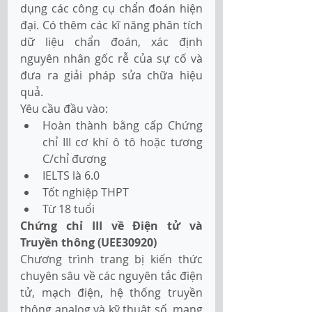
dụng các công cụ chẩn đoán hiện 
đại. Có thêm các kĩ năng phân tích 
dữ liệu chẩn đoán, xác định 
nguyên nhân gốc rễ của sự cố và 
đưa ra giải pháp sửa chữa hiệu 
quả.
Yêu cầu đầu vào:
Hoàn thành bằng cấp Chứng 
chỉ III cơ khí ô tô hoặc tương 
C/chỉ đương
IELTS là 6.0
Tốt nghiệp THPT
Từ 18 tuổi
Chứng chỉ III về Điện tử và 
Truyền thông (UEE30920) 
Chương trình trang bị kiến thức 
chuyên sâu về các nguyên tắc điện 
tử, mạch điện, hệ thống truyền 
thông analog và kỹ thuật số, mạng 