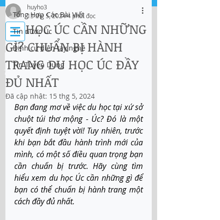
huyho3
Tổng Hợp Các Bài Viết
13 thg 5, 2024
4 phút đọc
Đăng nhập
DU HỌC ÚC CẦN NHỮNG
Tin nước Úc
GÌ? CHUẨN BỊ HÀNH
Định cư diện tay nghề
IMMI Centre
TRANG DU HỌC ÚC ĐẦY
Tin Tuyển Dụng
Tư vấn Di trú, Doanh Nghiệp và Du Học
ĐỦ NHẤT
Đã cập nhật:
15 thg 5, 2024
Bạn đang mơ về việc du học tại xứ sở 
chuột túi thơ mộng - Úc? Đó là một 
quyết định tuyệt vời! Tuy nhiên, trước 
khi bạn bắt đầu hành trình mới của 
mình, có một số điều quan trọng bạn 
cần chuẩn bị trước. Hãy cùng tìm 
hiểu xem du học Úc cần những gì để 
bạn có thể chuẩn bị hành trang một 
cách đầy đủ nhất.