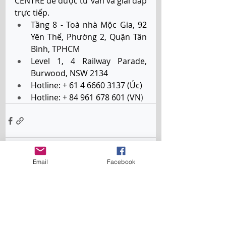
CENTRE để được tư vấn và giải đáp 
trực tiếp. 
Tầng 8 - Toà nhà Mộc Gia, 92 
Yên Thế, Phường 2, Quận Tân 
Bình, TPHCM   
Level 1, 4 Railway Parade, 
Burwood, NSW 2134  
Hotline: + 61 4 6660 3137 (Úc)  
Hotline: + 84 961 678 601 (VN
)
Email
Facebook
Bài đăng gần đây
Xem tất cả