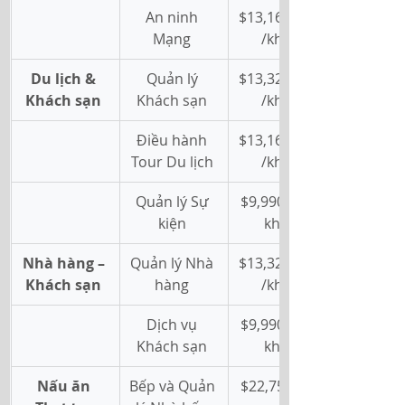
An ninh 
$13,160 AUD
Mạng 
/khóa 
Du lịch & 
Quản lý 
$13,320 AUD
Khách sạn
Khách sạn 
/khóa 
Điều hành 
$13,160 AUD
Tour Du lịch 
/khóa 
Quản lý Sự 
$9,990 AUD/
kiện 
khóa 
Nhà hàng – 
Quản lý Nhà 
$13,320 AUD
Khách sạn
hàng 
/khóa 
Dịch vụ 
$9,990 AUD/
Khách sạn 
khóa 
Nấu ăn 
Bếp và Quản 
$22,750/khó