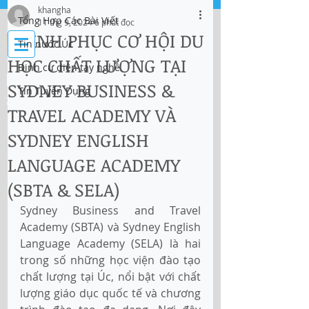
khangha
Tổng Hợp Các Bài Viết
11 thg 9, 2024
6 phút đọc
Đăng nhập
CHINH PHỤC CƠ HỘI DU
Tin nước Úc
HỌC CHẤT LƯỢNG TẠI
Định cư diện tay nghề
IMMI Centre
SYDNEY BUSINESS &
Tin Tuyển Dụng
Tư vấn Di trú, Doanh Nghiệp và Du Học
TRAVEL ACADEMY VÀ
SYDNEY ENGLISH
LANGUAGE ACADEMY
(SBTA & SELA)
Sydney Business and Travel 
Academy (SBTA) và Sydney English 
Language Academy (SELA) là hai 
trong số những học viện đào tạo 
chất lượng tại Úc, nổi bật với chất 
lượng giáo dục quốc tế và chương 