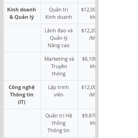
Kinh doanh 
Quản trị 
$12,000AUD/
& Quản lý
Kinh doanh 
khóa 
Lãnh đạo và 
$12,200 AUD
Quản lý 
/khóa 
Nâng cao 
Marketing và
$6,100 AUD/
 Truyền 
khóa 
thông 
Công nghệ 
Lập trình 
$12,000 AUD
Thông tin 
viên 
/khóa 
(IT)
Quản trị Hệ 
$9,870 AUD/
thống 
khóa 
Thông tin 