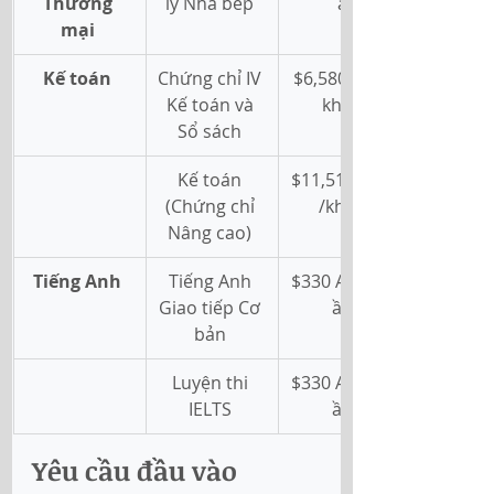
Thương 
lý Nhà bếp 
a 
mại
Kế toán
Chứng chỉ IV 
$6,580 AUD/
Kế toán và 
khóa 
Sổ sách 
Kế toán 
$11,515 AUD
(Chứng chỉ 
/khóa 
Nâng cao) 
Tiếng Anh
Tiếng Anh 
$330 AUD/tu
Giao tiếp Cơ 
ần 
bản 
Luyện thi 
$330 AUD/tu
IELTS 
ần 
Yêu cầu đầu vào 