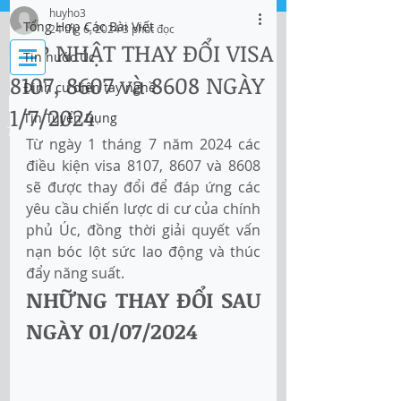
huyho3
Tổng Hợp Các Bài Viết
24 thg 6, 2024
3 phút đọc
Đăng nhập
CẬP NHẬT THAY ĐỔI VISA
Tin nước Úc
8107, 8607 và 8608 NGÀY
Định cư diện tay nghề
IMMI Centre
1/7/2024
Tin Tuyển Dụng
Tư vấn Di trú, Doanh Nghiệp và Du Học
Từ ngày 1 tháng 7 năm 2024 các 
điều kiện visa 8107, 8607 và 8608 
sẽ được thay đổi để đáp ứng các 
yêu cầu chiến lược di cư của chính 
phủ Úc, đồng thời giải quyết vấn 
nạn bóc lột sức lao động và thúc 
đẩy năng suất.
NHỮNG THAY ĐỔI SAU 
NGÀY 01/07/2024