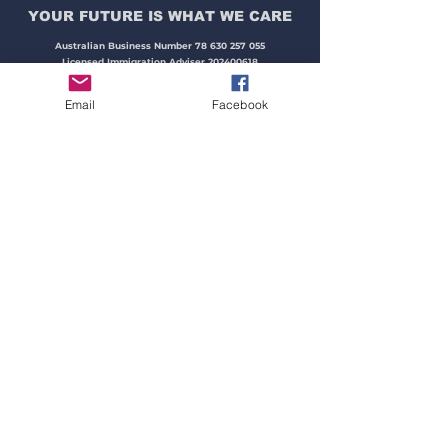
YOUR FUTURE IS WHAT WE CARE​​​
Australian Business Number
78 630 257 055
Licensed Immigration Adviser
202400618
Migration Adviser Registration Number
2117140
Qualified Education Agent Counsellor O080 Q816 T242
Email
Facebook
PERTH OFFICE
Address:
Unit 15, 87 McLarty Avenue,
Joondalup, WA 6027
Hotline:
+61 424 86 77 68