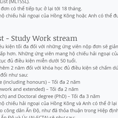
 List (MLTSSL).
đơn có thể tiếp tục ở lại tới 18 tháng.
ộ chiếu hải ngoại của Hồng Kông hoặc Anh có thể được
ost - Study Work stream
iều kiện tối đa đối với những ứng viên nộp đơn sẽ gi
hấp hơn. Những ứng viên mang hộ chiếu hải ngoại c
tục đủ điều kiện miễn dưới 50 tuổi.
 thêm 2 năm đối với khóa học đủ điều kiện sẽ chấm dứ
 đổi như sau:
e (including honours) – Tối đa 2 năm
ework and extended) – Tối đa 2 năm
ch) and Doctoral degree (PhD) – Tối đa 3 năm
ộ chiếu hải ngoại của Hồng Kông và Anh có thể ở lại 
cho công dân Ấn Độ, như đã thỏa thuận trong Hiệp đị
- Ấn Độ và Úc (AI-ECTA) sẽ như sau: