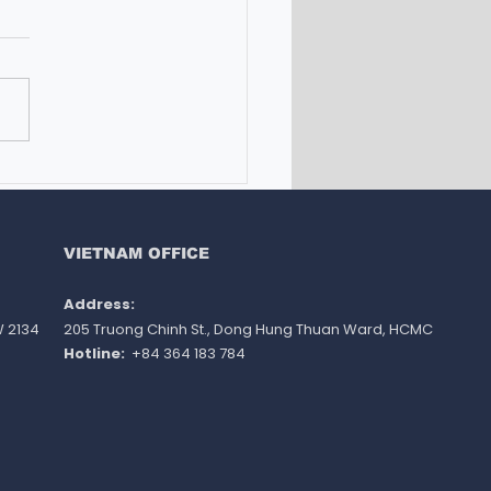
bổng du học Úc 2027 từ
học Flinders: Cơ hội
 đến 50% học phí toàn
 học
VIETNAM OFFICE
Address: ​
W 2134
205 Truong Chinh St., Dong Hung Thuan Ward
, HCMC
Hotline:
+84 364 183 784