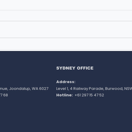
Du học La Trobe University
Học 
2026-2027: Học bổng đến
Đại 
50% và lộ trình việc làm
nhận
vượt trội
khóa
SYDNEY OFFICE
Address:
venue, Joondalup, WA 6027
Level 1, 4 Railway Parade, Burwood, NS
7 68
Hotline:
+61 297 15 47 52