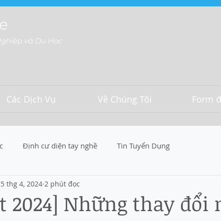
e
Nghiệp và Du Học
Các Dịch Vụ
Về Chúng Tôi
Form đ
c
Định cư diện tay nghề
Tin Tuyển Dụng
5 thg 4, 2024
2 phút đọc
t 2024] Những thay đổi