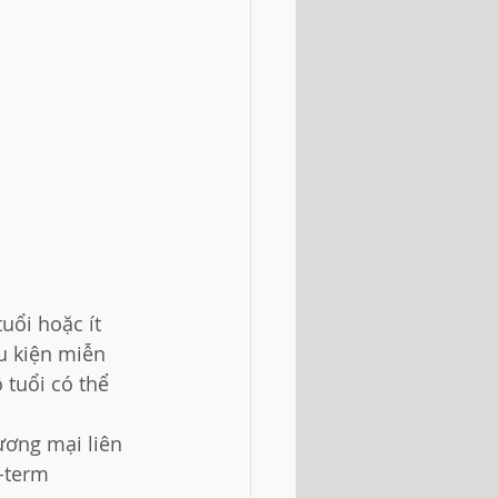
uổi hoặc ít 
u kiện miễn 
tuổi có thể 
ương mại liên 
-term 