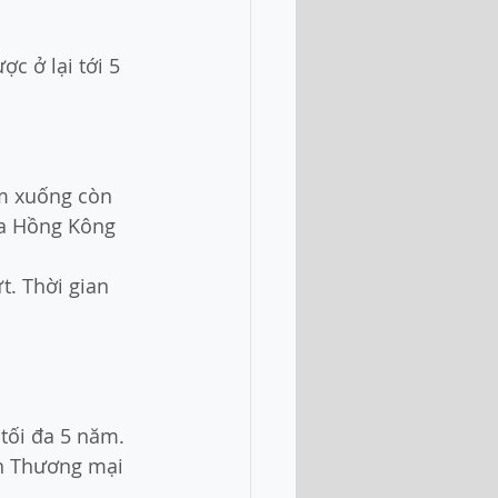
 ở lại tới 5 
ảm xuống còn 
ủa Hồng Kông 
t. Thời gian 
tối đa 5 năm.
nh Thương mại 