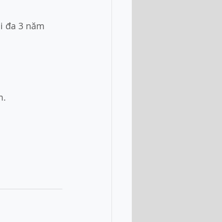
ối đa 3 năm
m.