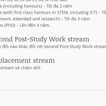
e (including honours) – Tối đa 2 năm
 (with first class honours in STEM, including ICT) – T
ework, extended and research) – Tối đa 3 năm
es (PhD) – Lên đến 4 năm.
econd Post-Study Work stream
y đổi nào khác đối với Second Post-Study Work strea
eplacement stream
 stream sẽ chấm dứt.
Y