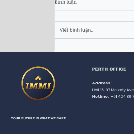
Bình luận
Viết bình luận...
Du học University of
Wollongong (UOW) 2026-
2027: Tất tần tật thông tin
bạn cần biết
PERTH OFFICE
Address:
Unit 15, 87 McLarty A
Hotline:
+61 424 86 7
YOUR FUTURE IS WHAT WE CARE​​​