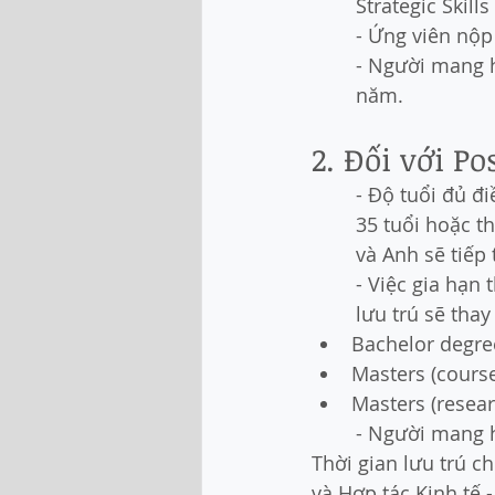
Strategic Skills
- Ứng viên nộp 
- Người mang h
năm.
2. Đối với P
- Độ tuổi đủ đ
35 tuổi hoặc t
và Anh sẽ tiếp 
- Việc gia hạn
lưu trú sẽ thay
Bachelor degre
Masters (cours
Masters (resear
- Người mang h
Thời gian lưu trú 
và Hợp tác Kinh tế 