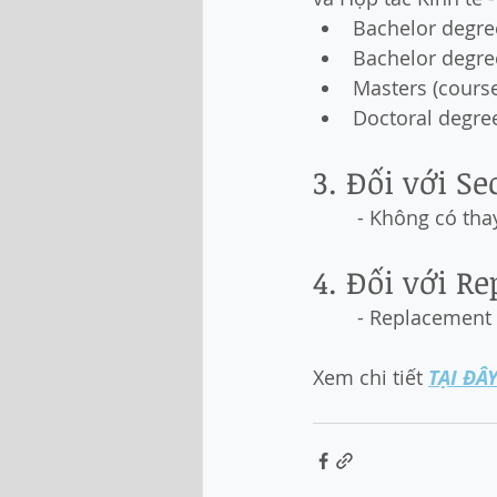
Bachelor degre
Bachelor degree
Masters (cours
Doctoral degre
3. Đối với S
- Không có tha
4. Đối với R
- Replacement
Xem chi tiết 
TẠI ĐÂ