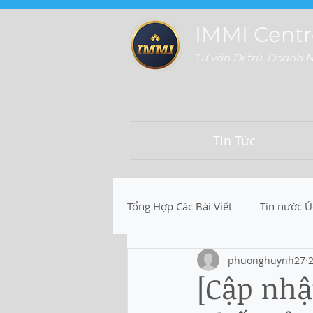
IMMI Centr
Tư vấn Di trú, Doanh 
Tin Tức
Tổng Hợp Các Bài Viết
Tin nước Ú
phuonghuynh27
2
[Cập nhậ