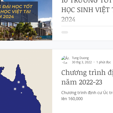
HỌC SINH VIỆT
2024
Du học Úc dần trở thành x
những bạn trẻ tại khắp đấ
được vươn ra thế giới để họ
Tung Duong
30 thg 3, 2022
1 phút đọc
Chương trình đ
năm 2022-23
Chương trình định cư Úc t
lên 160,000