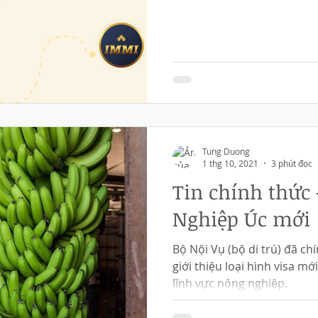
Tung Duong
1 thg 10, 2021
3 phút đọc
Tin chính thức 
Nghiệp Úc mới
Bộ Nội Vụ (bộ di trú) đã ch
giới thiệu loại hình visa m
lĩnh vực nông nghiệp.