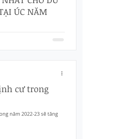
 TẠI ÚC NĂM
u hướng lựa chọn của
t nước Việt Nam khát khao
c hỏi những...
ịnh cư trong
rong năm 2022-23 sẽ tăng