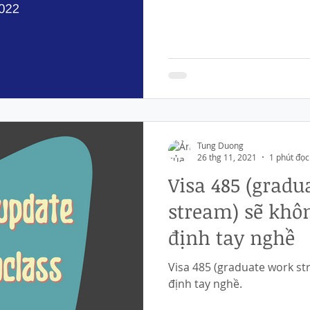
Tung Duong
26 thg 11, 2021
1 phút đọc
Visa 485 (gradu
stream) sẽ khô
định tay nghề
Visa 485 (graduate work st
định tay nghề.