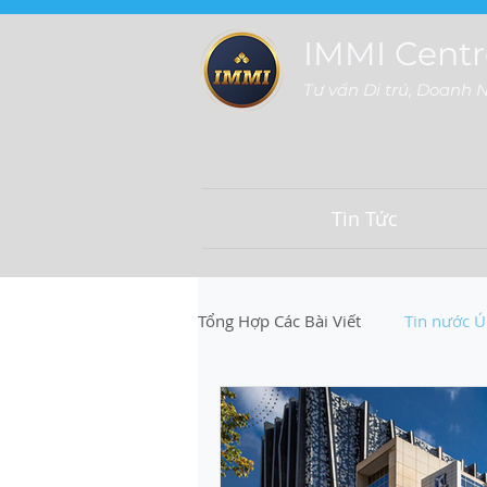
IMMI Centr
Tư vấn Di trú, Doanh 
Tin Tức
Tổng Hợp Các Bài Viết
Tin nước Ú