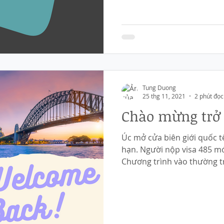
Tung Duong
25 thg 11, 2021
2 phút đọc
Chào mừng trở l
Úc mở cửa biên giới quốc tế
hạn. Người nộp visa 485 mớ
Chương trình vào thường t