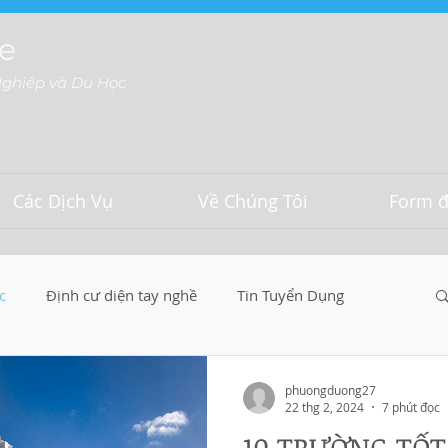
e
Nghiệp và Du Học
Các Dịch Vụ
Về Chúng Tôi
Form đ
c
Định cư diện tay nghề
Tin Tuyển Dụng
phuongduong27
22 thg 2, 2024
7 phút đọc
10 TRƯỜNG TỐT